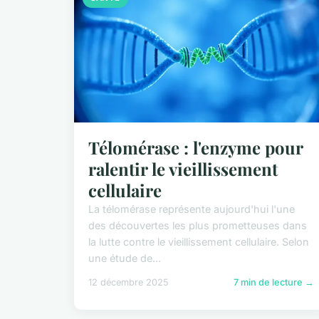
Télomérase : l'enzyme pour
ralentir le vieillissement
cellulaire
La télomérase représente aujourd'hui l'une
des découvertes les plus prometteuses dans
la lutte contre le vieillissement cellulaire. Selon
une étude de...
12 décembre 2025
7 min de lecture →