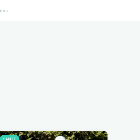
iors
SANTÉ