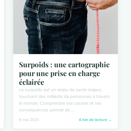
Surpoids : une cartographie
pour une prise en charge
éclairée
Le surpoids est un enjeu de santé majeur,
touchant des milliards de personnes à travers
le monde. Comprendre ses causes et ses
conséquences permet de ...
6 mai 2025
4 min de lecture →