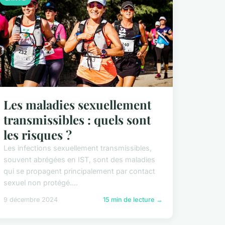
Les maladies sexuellement
transmissibles : quels sont
les risques ?
Les infections sexuellement transmissibles,
souvent abrégées en IST, sont des maladies
qui se propagent principalement par contact
sexuel non protégé....
9 décembre 2024
15 min de lecture →