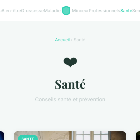
u
Bien-être
Grossesse
Maladie
Minceur
Professionnels
Santé
Sen
Accueil
› Santé
❤️
Santé
Conseils santé et prévention
SANTÉ