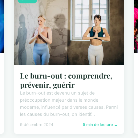
Le burn-out : comprendre,
prévenir, guérir
Le burn-out est devenu un sujet de
préoccupation majeur dans le monde
moderne, influencé par diverses causes. Parmi
les causes du burn-out, on identif...
9 décembre 2024
5 min de lecture →