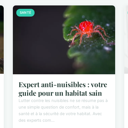
SANTÉ
Expert anti-nuisibles : votre
guide pour un habitat sain
Lutter contre les nuisibles ne se résume pas à
une simple question de confort, mais à la
santé et à la sécurité de votre habitat. Avec
des experts com...