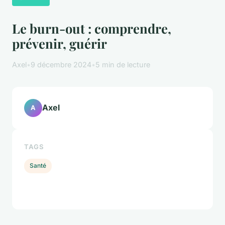
Le burn-out : comprendre,
prévenir, guérir
Axel
•
9 décembre 2024
•
5 min de lecture
Axel
A
TAGS
Santé