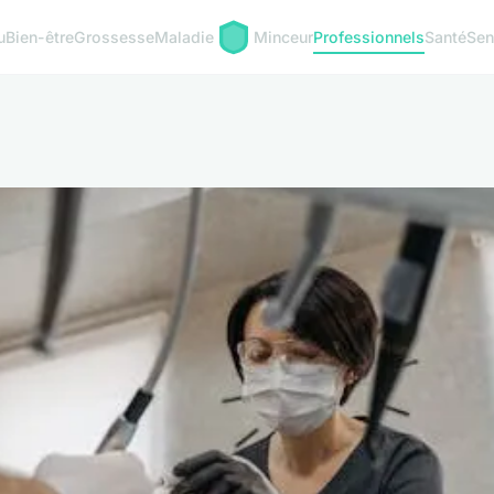
u
Bien-être
Grossesse
Maladie
Minceur
Professionnels
Santé
Sen